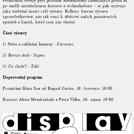
evolučního vývoje přes přírodní metabolismy chemických prvků až
po umělý metabolismus historie a technokultury – se pak vyjevuje
jako ústřední motiv celé výstavy. Reflexe, kterou výstava
zprostředkovává, nás tak vrací k dědictví našich poznávacích
aparátů a limitů, které jsou jim vlastní.
Části výstavy
1) Nebe a základní kameny - Červenec
2) Revize duší - Srpen
3) Co chybí? - Září
Doprovodný program
Promítání filmu Soa od Raquel Castro, 18. července, 18:00
Koncert Alexe Mendizabala a Petra Válka, 26. srpna, 19:00