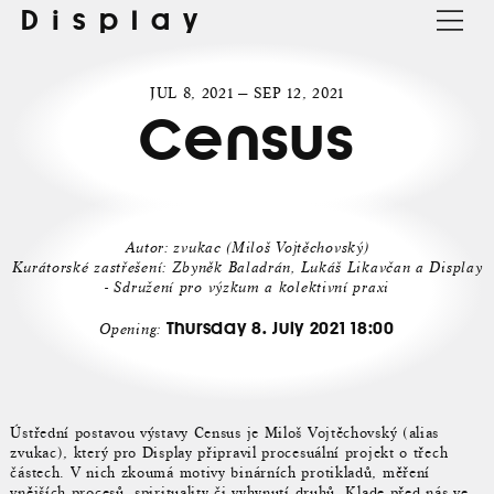
Display
JUL 8, 2021 — SEP 12, 2021
Census
Autor: zvukac (Miloš Vojtěchovský)
Kurátorské zastřešení: Zbyněk Baladrán, Lukáš Likavčan a Display
- Sdružení pro výzkum a kolektivní praxi
Thursday 8. July 2021 18:00
Opening:
Ústřední postavou výstavy Census je Miloš Vojtěchovský (alias
zvukac), který pro Display připravil procesuální projekt o třech
částech. V nich zkoumá motivy binárních protikladů, měření
vnějších procesů, spirituality či vyhynutí druhů. Klade před nás ve