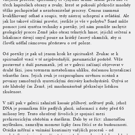
třech kapitolách obrazy a zvuky, které se pokouší překročit mnohdy
těžko pochopitelné a nezobrazitelné procesy. Census znamená
kvalifikovaný odhad a soupis, tedy nástroj uchopení a ovládání. Ale
jak lze takové sčítání provést, jestliže je vše v pohybu? Snad může
pomoct jistá syntéza techniky a poetiky, jež nám pomůže zachytit
geologický proces Země jako obraz tekutých hmot, jejichž sečtení a
lokalizace dávají smysl pouze na krátký časový okamžik, aby si
člověk udělal rámcovou představu o své poloze.
Od poetiky je pak už jenom krok ke spiritualitě. Zvukac se k
spiritualitě vrací v té nejpůvodnější, pneumatické podobě. Věže
postavené z duší pneumatik, jež se v galerii začínají objevovat v
druhé fázi, jsou totemem metabolismu uhlíku, dočasnou krystalizací
tekutého času. Jejich zvuk je rozporuplnou ozvěnou oceánů a
pevniny zamořených syntetickými deriváty karbohydrátů. Ozývá se
zde hluboký čas Země, jež mnohonásobně překračuje lidskou
zkušenost.
V září pak v galerii zahnízdí kasuár přilbový, nelétavý pták, jehož
DNA je pomníkem říše padlých plazů, informací z doby před 65
miliony lety. Tento ohrožený živočich je spojnicí mezi
prehistorickým obdobím a dneškem. Dalo by se říct: zhmotnělou
myšlenkou, zamrzlým moment šipky času řítící se do budoucnosti.
Otázka měření a vnímání kontinuity vnějších procesů – od