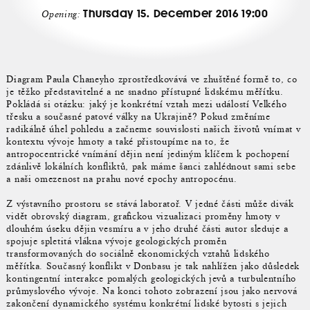
Thursday 15. December 2016 19:00
Opening:
Diagram Paula Chaneyho zprostředkovává ve zhuštěné formě to, co
je těžko představitelné a ne snadno přístupné lidskému měřítku.
Pokládá si otázku: jaký je konkrétní vztah mezi událostí Velkého
třesku a současné patové války na Ukrajině? Pokud změníme
radikálně úhel pohledu a začneme souvislosti našich životů vnímat v
kontextu vývoje hmoty a také přistoupíme na to, že
antropocentrické vnímání dějin není jediným klíčem k pochopení
zdánlivě lokálních konfliktů, pak máme šanci zahlédnout sami sebe
a naši omezenost na prahu nové epochy antropocénu.
Z výstavního prostoru se stává laboratoř. V jedné části může divák
vidět obrovský diagram, grafickou vizualizaci proměny hmoty v
dlouhém úseku dějin vesmíru a v jeho druhé části autor sleduje a
spojuje spletitá vlákna vývoje geologických proměn
transformovaných do sociálně ekonomických vztahů lidského
měřítka. Současný konflikt v Donbasu je tak nahlížen jako důsledek
kontingentní interakce pomalých geologických jevů a turbulentního
průmyslového vývoje. Na konci tohoto zobrazení jsou jako nervová
zakončení dynamického systému konkrétní lidské bytosti s jejich