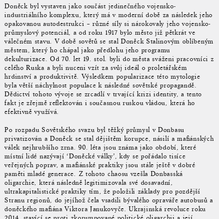
Doněck byl vystaven jako součást jedinečného vojensko-
industriálního komplexu, který má v moderní době za následek jeho
opakovanou autodestrukci – různé síly si nárokovaly jeho vojensko-
průmyslový potenciál, a od roku 1917 bylo město již pětkrát ve
válečném stavu. V době sovětů se stal Doněck Stalinovým oblíbeným
městem, který ho chápal jako předlohu jeho programu
dekulturizace. Od 70. let 19. stol. byli do města sváženi pracovníci z
celého Ruska a byli nuceni vzít za svůj ideál o proletářském
hrdinství a produktivitě. Výsledkem popularizace této mytologie
byla větší náchylnost populace k následné sovětské propagandě.
Dědictví tohoto vývoje se zrcadlí v trvající krizi identity, a tento
fakt je zřejmě reflektován i současnou ruskou vládou, která ho
efektivně využívá.
Po rozpadu Sovětského svazu byl těžký průmysl v Donbasu
privatizován a Doněck se stal dějištěm korupce, násilí a mafiánských
válek nejhrubšího zrna. 90. léta jsou známa jako období, které
místní lidé nazývají ‘Doněcké války’, kdy se pořádalo tisíce
veřejných poprav, a mafiánské praktiky jsou stále ještě v dobré
paměti mladé generace. Z tohoto chaosu vzešla Donbasská
oligarchie, která následně legitimizovala své dosavadní,
ultrakapitalistické praktiky tím, že položili základy pro pozdější
Stranu regionů, do jejíhož čela vsadili bývalého opraváře autobusů a
doněckého mafiána Viktora Janukovyče. Ukrajinská revoluce roku
2014, stavící se proti zkorumpované politické oligarchii a její