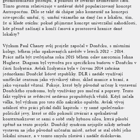
geofilozofického přístupu, a pokouší se ztvárnit nezměrnost času.
Tímto gestem relativizuje v nedávné době popularizovaný koncept
Antropocénu. Dílo se také dá chápat jako komentář na koncepci
site-specific umění, tj. umění vázaného na daný čas a lokalitu, tím,
že si klade otázku: pokud přijmeme koncept univerzální nahodilosti,
kde přesně začínají a končí časová a prostorová hranice dané
lokality?
Výzkum Paul Chaney svůj projekt započal v Doněcku, s místními
kolegy, během jeho opakovaných návštěv v letech 2012 – 2014.
Práce měla být zveřejněna roku 2015 během oslav narozenin Johna
Hughese. Diagram byl vytvořen pro specifickou budovu v Doněcku v
části Izolyatsia. Avšak Izolyatsia byla v červnu 2014 zabrána
jednotkami Doněcké lidové republiky. DLR i nadále využívají
umělecké centrum jako výcvikový tábor, sklad munice a braní, a
jako vojenské vězení. Pokoje, které byly původně určeny k vystavení
Doněckého syndromu, byly využívány pro mučení a popravy. Tento
fakt vyplývá ze svědectví nedávno propuštěných vězňů. Když začala
válka, byl výzkum pro toto dílo nakrátko opuštěn. Avšak vývoj
událostí této práci přidal další kapitolu – ty samé společensko-
politické jevy, které se dílo pokouší ztvárnit a spekulativně
kontextualizovat se sami o sobě staly hybnou silou, která působí
zpětně na tento projekt. Doněcký syndrom nejspíše nikdy nebude
vystaven na jeho původně určeném místě, neboť se stal obětí jeho
lokální situace, a v tomto smyslu zůstává i nadále dislokován.