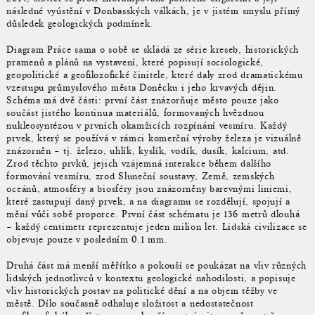
následné vyústění v Donbasských válkách, je v jistém smyslu přímý
důsledek geologických podmínek.
Diagram Práce sama o sobě se skládá ze série kreseb, historických
pramenů a plánů na vystavení, které popisují sociologické,
geopolitické a geofilozofické činitele, které daly zrod dramatickému
vzestupu průmyslového města Doněcku i jeho krvavých dějin.
Schéma má dvě části: první část znázorňuje město pouze jako
součást jistého kontinua materiálů, formovaných hvězdnou
nukleosyntézou v prvních okamžicích rozpínání vesmíru. Každý
prvek, který se používá v rámci komerční výroby železa je vizuálně
znázorněn – tj. železo, uhlík, kyslík, vodík, dusík, kalcium, atd.
Zrod těchto prvků, jejich vzájemná interakce během dalšího
formování vesmíru, zrod Sluneční soustavy, Země, zemských
oceánů, atmosféry a biosféry jsou znázorněny barevnými liniemi,
které zastupují daný prvek, a na diagramu se rozdělují, spojují a
mění vůči sobě proporce. První část schématu je 136 metrů dlouhá
– každý centimetr reprezentuje jeden milion let. Lidská civilizace se
objevuje pouze v posledním 0.1 mm.
Druhá část má menší měřítko a pokouší se poukázat na vliv různých
lidských jednotlivců v kontextu geologické nahodilosti, a popisuje
vliv historických postav na politické dění a na objem těžby ve
městě. Dílo současně odhaluje složitost a nedostatečnost