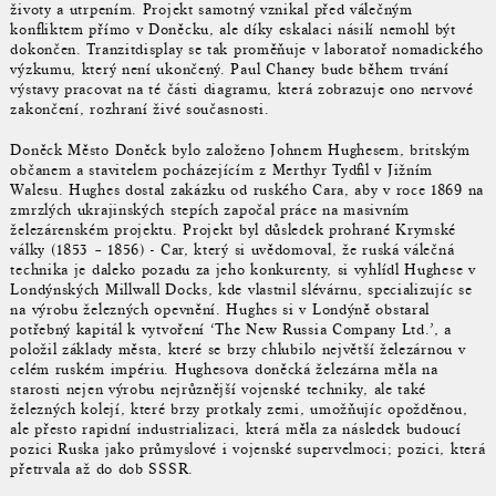
životy a utrpením. Projekt samotný vznikal před válečným
konfliktem přímo v Doněcku, ale díky eskalaci násilí nemohl být
dokončen. Tranzitdisplay se tak proměňuje v laboratoř nomadického
výzkumu, který není ukončený. Paul Chaney bude během trvání
výstavy pracovat na té části diagramu, která zobrazuje ono nervové
zakončení, rozhraní živé současnosti.
Doněck Město Doněck bylo založeno Johnem Hughesem, britským
občanem a stavitelem pocházejícím z Merthyr Tydfil v Jižním
Walesu. Hughes dostal zakázku od ruského Cara, aby v roce 1869 na
zmrzlých ukrajinských stepích započal práce na masivním
železárenském projektu. Projekt byl důsledek prohrané Krymské
války (1853 – 1856) - Car, který si uvědomoval, že ruská válečná
technika je daleko pozadu za jeho konkurenty, si vyhlídl Hughese v
Londýnských Millwall Docks, kde vlastnil slévárnu, specializujíc se
na výrobu železných opevnění. Hughes si v Londýně obstaral
potřebný kapitál k vytvoření ‘The New Russia Company Ltd.’, a
položil základy města, které se brzy chlubilo největší železárnou v
celém ruském impériu. Hughesova doněcká železárna měla na
starosti nejen výrobu nejrůznější vojenské techniky, ale také
železných kolejí, které brzy protkaly zemi, umožňujíc opožděnou,
ale přesto rapidní industrializaci, která měla za následek budoucí
pozici Ruska jako průmyslové i vojenské supervelmoci; pozici, která
přetrvala až do dob SSSR.