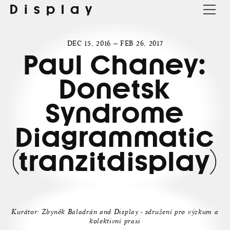
Display
DEC 15, 2016 — FEB 26, 2017
Paul Chaney:
Donetsk
Syndrome
Diagrammatic
(tranzitdisplay)
Kurátor: Zbyněk Baladrán and Display - sdružení pro výzkum a
kolektivní praxi