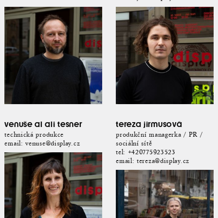
venuše al ali tesner
tereza jirmusová
technická produkce
produkční managerka / PR /
email:
venuse@display.cz
sociální sítě
tel:
+420775923523
email:
tereza@display.cz