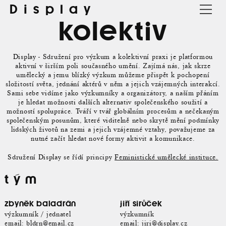
Display
kolektiv
Display - Sdružení pro výzkum a kolektivní praxi je platformou
aktivní v širším poli současného umění. Zajímá nás, jak skrze
umělecký a jemu blízký výzkum můžeme přispět k pochopení
složitostí světa, jednání aktérů v něm a jejich vzájemných interakcí.
Sami sebe vidíme jako výzkumníky a organizátory, a naším přáním
je hledat možnosti dalších alternativ společenského soužití a
možností spolupráce. Tváří v tvář globálním procesům a nečekaným
společenským posunům, které viditelně nebo skrytě mění podmínky
lidských životů na zemi a jejich vzájemné vztahy, považujeme za
nutné začít hledat nové formy aktivit a komunikace.
Sdružení Display se řídí principy
Feministické umělecké instituce.
tým
zbyněk baladrán
jiří sirůček
výzkumník / jednatel
výzkumník
email:
bldrn@email.cz
email:
jiri@display.cz