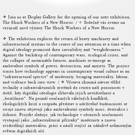
✧
Join us at Display Gallery for the opening of our next exhibition,
The Shock Workers of a New Horror. / ✧ Srdečně vás zveme na
vernisáž nové výstavy The Shock Workers of a New Horror.
✧
The exhibition explores the return of heavy machinery and
infrastructural systems to the centre of our attention at a time when
digital ideology promised their invisibility and “weightlessness.”
Against the backdrop of contemporary wars, ecological crises, and
the collapse of sustainable futures, machines re-emerge as
ambivalent symbols of power, destruction, and anxiety. The project
traces how technology appears in contemporary visual culture as an
“infrastructural spectre” of modernity, bringing materiality, labour,
and violence back into view. /
✧
Výstava zkoumá návrat těžké
techniky a infrastrukturních systémů do centra naší pozornosti v
době, kdy digitální ideologie slibovala jejich neviditelnost a
„beztížnost“. Na pozadí současných válečných konfliktů,
ekologických krizí a rozpadu představ o udržitelné budoucnosti se
stroje znovu objevují jako ambivalentní symboly moci, destrukce i
úzkosti. Projekt sleduje, jak technologie v obrazech současnosti
vystupují jako „infrastrukturní přízraky“ modernity a znovu
zviditelňují materialitu, práci a násilí stojící za zdánlivě nehmotným
světem digitálních sítí.