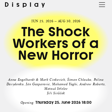
Display
JUN 25, 2026 — AUG 30, 2026
The Shock
Workers of a
New Horror
Anna Engelhardt & Mark Cinkevich, Šimon Chlouba, Polina
Davydenko, Ján Gasparovic, Mohamed Yaghi, Andrew Roberts,
Matouš Střelec
Jiří Sirůček
Thursday 25. June 2026 18:00
Opening: