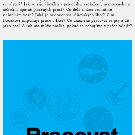
ve vězení? Jak se žije člověku v průsečíku zadlužení, nemocenské a
několika špatně placených prací? Co dělá radost vrchnímu
v jídelním voze? Jaká je budoucnost učňovských škol? Čím
školákovi imponuje práce v Ikei? Co znamená pracovat se psy a žít
jako pes? A jak nás může posílit, pokud se nebojíme z práce odejít?