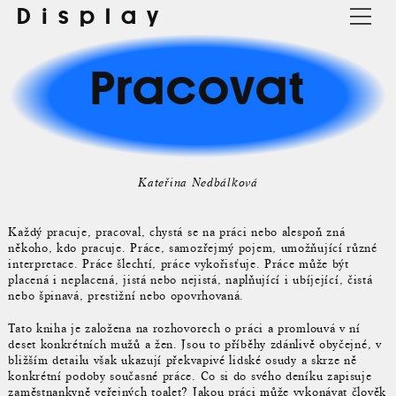
Display
Pracovat
Kateřina Nedbálková
Každý pracuje, pracoval, chystá se na práci nebo alespoň zná
někoho, kdo pracuje. Práce, samozřejmý pojem, umožňující různé
interpretace. Práce šlechtí, práce vykořisťuje. Práce může být
placená i neplacená, jistá nebo nejistá, naplňující i ubíjející, čistá
nebo špinavá, prestižní nebo opovrhovaná.
Tato kniha je založena na rozhovorech o práci a promlouvá v ní
deset konkrétních mužů a žen. Jsou to příběhy zdánlivě obyčejné, v
bližším detailu však ukazují překvapivé lidské osudy a skrze ně
konkrétní podoby současné práce. Co si do svého deníku zapisuje
zaměstnankyně veřejných toalet? Jakou práci může vykonávat člověk