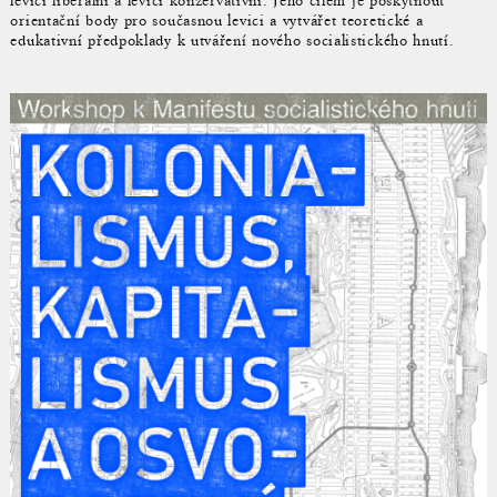
levicí liberální a levicí konzervativní. Jeho cílem je poskytnout
orientační body pro současnou levici a vytvářet teoretické a
edukativní předpoklady k utváření nového socialistického hnutí.