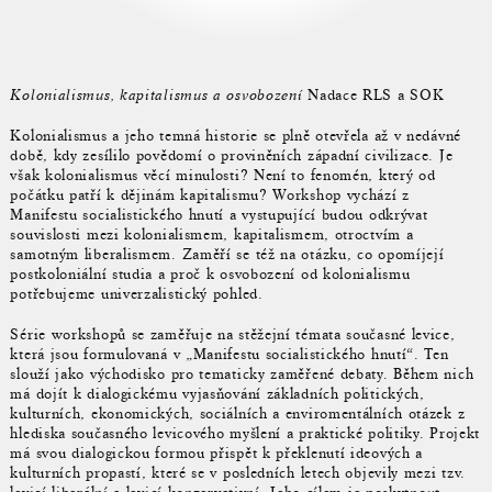
Kolonialismus, kapitalismus a osvobození
Nadace RLS a SOK
Kolonialismus a jeho temná historie se plně otevřela až v nedávné
době, kdy zesílilo povědomí o proviněních západní civilizace. Je
však kolonialismus věcí minulosti? Není to fenomén, který od
počátku patří k dějinám kapitalismu? Workshop vychází z
Manifestu socialistického hnutí a vystupující budou odkrývat
souvislosti mezi kolonialismem, kapitalismem, otroctvím a
samotným liberalismem. Zaměří se též na otázku, co opomíjejí
postkoloniální studia a proč k osvobození od kolonialismu
potřebujeme univerzalistický pohled.
Série workshopů se zaměřuje na stěžejní témata současné levice,
která jsou formulovaná v „Manifestu socialistického hnutí“. Ten
slouží jako východisko pro tematicky zaměřené debaty. Během nich
má dojít k dialogickému vyjasňování základních politických,
kulturních, ekonomických, sociálních a enviromentálních otázek z
hlediska současného levicového myšlení a praktické politiky. Projekt
má svou dialogickou formou přispět k překlenutí ideových a
kulturních propastí, které se v posledních letech objevily mezi tzv.