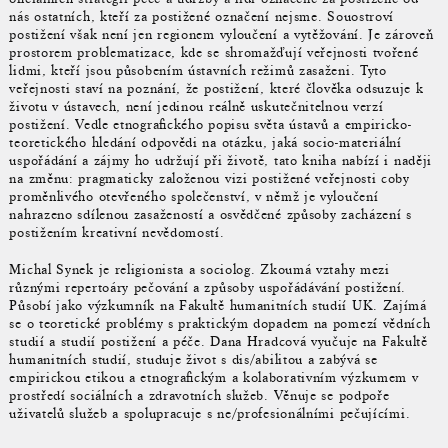
nás ostatních, kteří za postižené označení nejsme. Souostroví
postižení však není jen regionem vyloučení a vytěžování. Je zároveň
prostorem problematizace, kde se shromažďují veřejnosti tvořené
lidmi, kteří jsou působením ústavních režimů zasaženi. Tyto
veřejnosti staví na poznání, že postižení, které člověka odsuzuje k
životu v ústavech, není jedinou reálně uskutečnitelnou verzí
postižení. Vedle etnografického popisu světa ústavů a empiricko-
teoretického hledání odpovědi na otázku, jaká socio-materiální
uspořádání a zájmy ho udržují při životě, tato kniha nabízí i naději
na změnu: pragmaticky založenou vizi postižené veřejnosti coby
proměnlivého otevřeného společenství, v němž je vyloučení
nahrazeno sdílenou zasažeností a osvědčené způsoby zacházení s
postižením kreativní nevědomostí.
Michal Synek je religionista a sociolog. Zkoumá vztahy mezi
různými repertoáry pečování a způsoby uspořádávání postižení.
Působí jako výzkumník na Fakultě humanitních studií UK. Zajímá
se o teoretické problémy s praktickým dopadem na pomezí vědních
studií a studií postižení a péče. Dana Hradcová vyučuje na Fakultě
humanitních studií, studuje život s dis/abilitou a zabývá se
empirickou etikou a etnografickým a kolaborativním výzkumem v
prostředí sociálních a zdravotních služeb. Věnuje se podpoře
uživatelů služeb a spolupracuje s ne/profesionálními pečujícími.