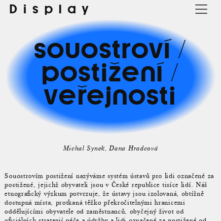
Display
souostroví /
postižení /
veřejnosti
Michal Synek
Dana Hradcová
Souostrovím postižení nazýváme systém ústavů pro lidi označené za
postižené, jejichž obyvateli jsou v České republice tisíce lidí. Náš
etnografický výzkum potvrzuje, že ústavy jsou izolovaná, obtížně
dostupná místa, protkaná těžko překročitelnými hranicemi
oddělujícími obyvatele od zaměstnanců, obyčejný život od
oficiálních strategií péče a údržby a lidi označené za postižené od