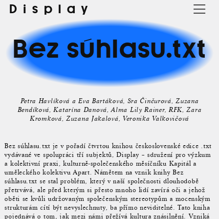
Display
Bez súhlasu.txt
Petra Havlíková a Eva Bartáková
Sra Činčurová
Zuzana
Bendíková
Katarína Danová
Alma Lily Rainer
RFK
Zara
Kromková
Zuzana Jakalová
Veronika Valkovičová
Bez súhlasu.txt je v pořadí čtvrtou knihou československé edice .txt
vydávané ve spolupráci tří subjektů, Display – sdružení pro výzkum
a kolektivní praxi, kulturně-společenského měsíčníku Kapitál a
uměleckého kolektivu Apart. Námětem na vznik knihy Bez
súhlasu.txt se stal problém, který v naší společnosti dlouhodobě
přetrvává, ale před kterým si přesto mnoho lidí zavírá oči a jehož
oběti se kvůli udržovaným společenským stereotypům a mocenským
strukturám cítí být nevyslechnuty, ba přímo neviditelné. Tato kniha
pojednává o tom, jak mezi námi přežívá kultura znásilnění. Vzniká