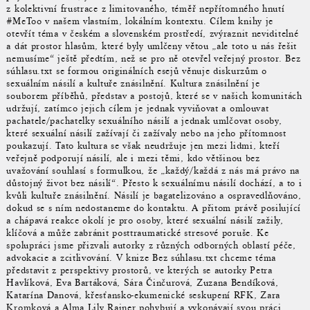
z kolektivní frustrace z limitovaného, ​​téměř nepřítomného hnutí
#MeToo v našem vlastním, lokálním kontextu. Cílem knihy je
otevřít téma v českém a slovenském prostředí, zvýraznit neviditelné
a dát prostor hlasům, které byly umlčeny větou „ale toto u nás řešit
nemusíme“ ještě předtím, než se pro ně otevřel veřejný prostor. Bez
súhlasu.txt se formou originálních esejů věnuje diskurzům o
sexuálním násilí a kultuře znásilnění. Kultura znásilnění je
souborem příběhů, představ a postojů, které se v našich komunitách
udržují, zatímco jejich cílem je jednak vyviňovat a omlouvat
pachatele/pachatelky sexuálního násilí a jednak umlčovat osoby,
které sexuální násilí zažívají či zažívaly nebo na jeho přítomnost
poukazují. Tato kultura se však neudržuje jen mezi lidmi, kteří
veřejně podporují násilí, ale i mezi těmi, kdo většinou bez
uvažování souhlasí s formulkou, že „každý/každá z nás má právo na
důstojný život bez násilí“. Přesto k sexuálnímu násilí dochází, a to i
kvůli kultuře znásilnění. Násilí je bagatelizováno a ospravedlňováno,
dokud se s ním nedostaneme do kontaktu. A přitom právě posilující
a chápavá reakce okolí je pro osoby, které sexuální násilí zažily,
klíčová a může zabránit posttraumatické stresové poruše. Ke
spolupráci jsme přizvali autorky z různých odborných oblastí péče,
advokacie a zcitlivování. V knize Bez súhlasu.txt chceme téma
představit z perspektivy prostorů, ve kterých se autorky Petra
Havlíková, Eva Bartáková, Sára Činčurová, Zuzana Bendíková,
Katarína Danová, křesťansko-ekumenické seskupení RFK, Zara
Kromková a Alma Lily Rainer pohybují a vykonávají svou práci.