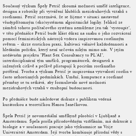
Současný výzkum Špely Petrič zkoumá možnosti umělé inteligence,
designu a robotiky při vytváření hlubších mezidruhových vztahů s
rostlinami. Petrič rozeznává, že se žijeme v situaci nastavené
všudypřítomným (eko)systémem algoritmické logiky. Jelikož ze
záměrů tohoto počítačového systému nemůžeme jen tak ‘vystoupit’,
v této přednášce Petrič bude klást důraz na snahu o jeho rozvrácení
pomocí feministických nástrojů vzdoru inspirovanou rostlinným
světem – skrze erotickou praxi, kultivaci vášnivé každodennosti a
hledáním požitku, který není určován nikým mimo nás. V jejím
nedávném projektu "Plant Sex Consultancy to PL'AI",
interdisciplinární tým umělců, programátorek, designerů a
inženýrek citlivě a pečlivě přistupují k pocitům rostlinného
potěšení. Tvorba a výzkum Petrič je inspirována vytrvalostí rostlin v
často nehostinných podmínkách. Umění, komputace a rostlinné
přeměny se tu setkává, aby formulovalo nové možnosti
mezidruhových vztahů v exultopní budoucnosti.
Po přednášce bude následovat diskuze s publikem vedená
kurátorkou a teoretičkou Hanou Janečkovou.
Špela Petrič je novomediální umělkyně působící v Ljubljaně a
Amsterdamu. Špela prošla přírodovědným vzděláním, má doktorát z
biologie a v současnosti pracuje jako výzkumnice na Vrije
Universiteit Amsterdam. Její tvorba kombinuje přírodní vědy s