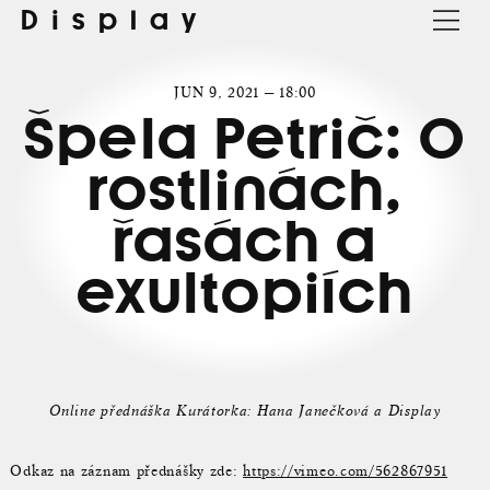
Display
JUN 9, 2021 — 18:00
Špela Petrič: O
rostlinách,
řasách a
exultopiích
Online přednáška Kurátorka: Hana Janečková a Display
Odkaz na záznam přednášky zde:
https://vimeo.com/562867951