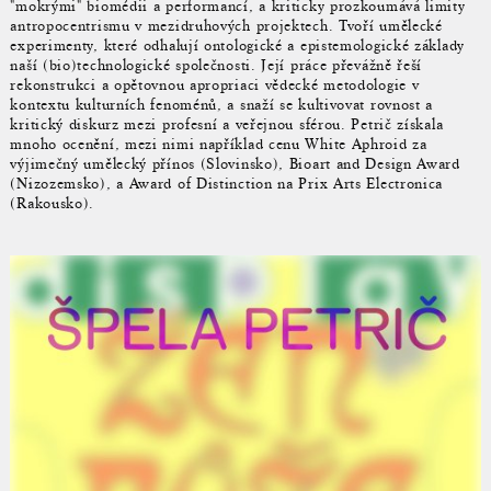
"mokrými" biomédii a performancí, a kriticky prozkoumává limity
antropocentrismu v mezidruhových projektech. Tvoří umělecké
experimenty, které odhalují ontologické a epistemologické základy
naší (bio)technologické společnosti. Její práce převážně řeší
rekonstrukci a opětovnou apropriaci vědecké metodologie v
kontextu kulturních fenoménů, a snaží se kultivovat rovnost a
kritický diskurz mezi profesní a veřejnou sférou. Petrič získala
mnoho ocenění, mezi nimi například cenu White Aphroid za
výjimečný umělecký přínos (Slovinsko), Bioart and Design Award
(Nizozemsko), a Award of Distinction na Prix Arts Electronica
(Rakousko).