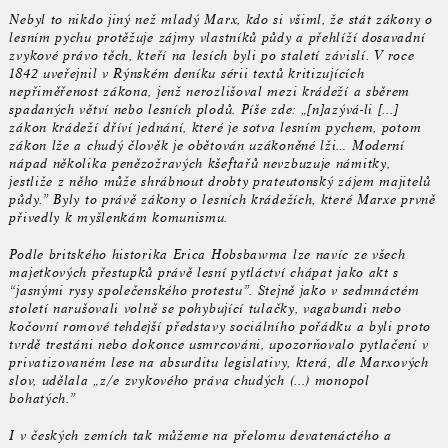
Nebyl to nikdo jiný než mladý Marx, kdo si všiml, že stát zákony o
lesním pychu protěžuje zájmy vlastníků půdy a přehlíží dosavadní
zvykové právo těch, kteří na lesích byli po staletí závislí. V roce
1842 uveřejnil v Rýnském deníku sérii textů kritizujících
nepřiměřenost zákona, jenž nerozlišoval mezi krádeží a sběrem
spadaných větví nebo lesních plodů. Píše zde: „[n]azývá-li [...]
zákon krádeží dříví jednání, které je sotva lesním pychem, potom
zákon lže a chudý člověk je obětován uzákoněné lži… Moderní
nápad několika penězožravých kšeftařů nevzbuzuje námitky,
jestliže z něho může shrábnout drobty prateutonský zájem majitelů
půdy.” Byly to právě zákony o lesních krádežích, které Marxe prvně
přivedly k myšlenkám komunismu.
Podle britského historika Erica Hobsbawma lze navíc ze všech
majetkových přestupků právě lesní pytláctví chápat jako akt s
“jasnými rysy společenského protestu”. Stejně jako v sedmnáctém
století narušovali volně se pohybující tulačky, vagabundi nebo
kočovní romové tehdejší představy sociálního pořádku a byli proto
tvrdě trestáni nebo dokonce usmrcováni, upozorňovalo pytlačení v
privatizovaném lese na absurditu legislativy, která, dle Marxových
slov, udělala „z/e zvykového práva chudých (...) monopol
bohatých.”
I v českých zemích tak můžeme na přelomu devatenáctého a