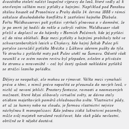
dvacátého století nalézt loupežné výpravy do lesů, které vedly až k
otevřeným válkám mezi pytláky a hajnými. Například pod Panskou
skálou kousek od Prosečnice u Prahy došlo 14. června 1888 v rámci
eskalace dlouhodobého konfliktu k zastřelení hajného Dlabala.
Fořtu Waldhauserovi pak pytláci vytrhali plnovous a v domnění, že
je po smrti jej hodili do rokle a zakryli roštím. Waldhauser však
přežil a doplazil se do hájenky v Horních Požárech, kde jej pytláci
až do rána obléhali. Boje mezi pytláky a hajnými probíhaly také ve
schwarzenberských lesích u Chyňavy, kde hajný Jakub Pulec při
potyčce zavraždil pytláka Mrázka z Liškova úderem pušky do týla.
Ve strachu z pytlácké msty pak Pulec utekl na Šumavu. Odvetě však
neunikl a ve svém novém revíru byl přepaden, svlečen a přivázán
ke stromu u mraveniště – což byl častý způsob nakládání pytláků
se strážci lesního pořádku.
Dějiny se neopakují, ale mohou se rýmovat. Válka mezi vymahači
práva a těmi, s nimiž právo nepočítá se přesunula do nových lesů, v
nichž už nevoní jehličí. Prostory fantazie, rovnosti a neomezených
možností, které kdysi slibovaly virtuální světy, se dávno staly
otiskem majetkových poměrů chřadnoucího světa. Vlastnictví půdy,
ať už za humny nebo na cloudu, je formou vlastnictví nejvíce
náchylnou k monopolizaci: Kdo jednou získá lukrativní pozemky,
může svůj majetek nerušeně rozšiřovat, kdo však půdu nevlastní,
obtížně se k nějaké dostává.