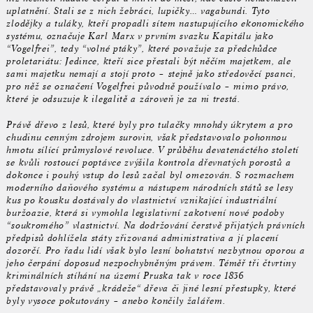
uplatnění. Stali se z nich žebráci, lupičky… vagabundi. Tyto
zlodějky a tuláky, kteří propadli sítem nastupujícího ekonomického
systému, označuje Karl Marx v prvním svazku Kapitálu jako
“Vogelfrei”, tedy “volné ptáky”, které považuje za předchůdce
proletariátu: Jedince, kteří sice přestali být něčím majetkem, ale
sami majetku nemají a stojí proto – stejně jako středověcí psanci,
pro něž se označení Vogelfrei původně používalo – mimo právo,
které je odsuzuje k ilegalitě a zároveň je za ni trestá.
Právě dřevo z lesů, které byly pro tulačky mnohdy úkrytem a pro
chudinu cenným zdrojem surovin, však představovalo pohonnou
hmotu sílící průmyslové revoluce. V průběhu devatenáctého století
se kvůli rostoucí poptávce zvýšila kontrola dřevnatých porostů a
dokonce i pouhý vstup do lesů začal byl omezován. S rozmachem
moderního daňového systému a nástupem národních států se lesy
kus po kousku dostávaly do vlastnictví vznikající industriální
buržoazie, která si vymohla legislativní zakotvení nové podoby
“soukromého” vlastnictví. Na dodržování čerstvě přijatých právních
předpisů dohlížela státy zřizovaná administrativa a jí placení
dozorčí. Pro řadu lidí však bylo lesní bohatství nezbytnou oporou a
jeho čerpání doposud nezpochybněným právem. Téměř tři čtvrtiny
kriminálních stíhání na území Pruska tak v roce 1836
představovaly právě „krádeže“ dřeva či jiné lesní přestupky, které
byly vysoce pokutovány – anebo končily žalářem.