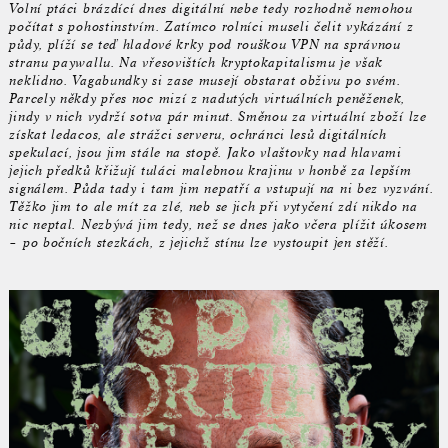
Volní ptáci brázdící dnes digitální nebe tedy rozhodně nemohou
počítat s pohostinstvím. Zatímco rolníci museli čelit vykázání z
půdy, plíží se teď hladové krky pod rouškou VPN na správnou
stranu paywallu. Na vřesovištích kryptokapitalismu je však
neklidno. Vagabundky si zase musejí obstarat obživu po svém.
Parcely někdy přes noc mizí z nadutých virtuálních peněženek,
jindy v nich vydrží sotva pár minut. Směnou za virtuální zboží lze
získat ledacos, ale strážci serveru, ochránci lesů digitálních
spekulací, jsou jim stále na stopě. Jako vlaštovky nad hlavami
jejich předků křižují tuláci malebnou krajinu v honbě za lepším
signálem. Půda tady i tam jim nepatří a vstupují na ni bez vyzvání.
Těžko jim to ale mít za zlé, neb se jich při vytyčení zdí nikdo na
nic neptal. Nezbývá jim tedy, než se dnes jako včera plížit úkosem
– po bočních stezkách, z jejichž stínu lze vystoupit jen stěží.