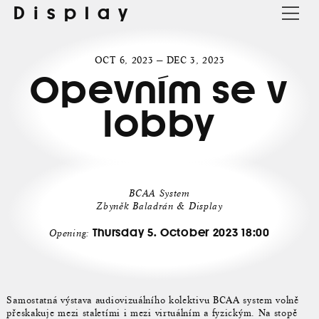
Display
OCT 6, 2023 — DEC 3, 2023
Opevním se v
lobby
BCAA System
Zbyněk Baladrán & Display
Thursday 5. October 2023 18:00
Opening:
Samostatná výstava audiovizuálního kolektivu BCAA system volně
přeskakuje mezi staletími i mezi virtuálním a fyzickým. Na stopě