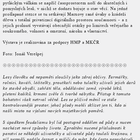
pytláckým válkám se napříč časoprostorem noří do skutečných i
pomyslných lesů, v nichž se dodnes bojuje o stav věcí. Na jedné
prošlapané stezce se tu setkávají Marxovy rané úvahy o krádeži
dřeva s totální privatizací digitálního prostoru současnosti – a z
jejich prolnutí vyvstávají obecnější otázky po limitech veřejného a
soukromého, volnosti a omezení, nároku a vlastnictví.
Výstava je realizována za podpory HMP a MKČR
Foto: Jonáš Verešpej
☉☉☉☉☉☉☉☉☉☉☉☉☉☉☉☉☉☉☉☉☉☉☉☉☉☉☉☉☉
Lesy člověku od nepaměti sloužily jako zdroj obživy. Farmářky,
rolníci, kováři, léčitelky, proutkaři nebo tulačky užívali jejich darů
ke stavbě obydlí, zahřátí těla, obdělávání země, výrobě léků,
pletení košíků, krmení zvěře či tvorbě nábytku. Přístup k tomuto
bohatství však netrval věčně. Les se plíživě měnil ve stále
kontrolovanější prostor, jehož plody mohli sklízet jen ti, kdo si
našli místo na výsluní nových majetkových poměrů.
S úpadkem feudalismu byl lid postupně oddělen od půdy a nucen
nacházet nové způsoby života. Zproštěni nucené příslušnosti k
panství se někdejší uživatelky a uživatelé půdy toulali krajinou, z
níž nesměli nadále čerpat a mířili do měst, kde často nenacházeli