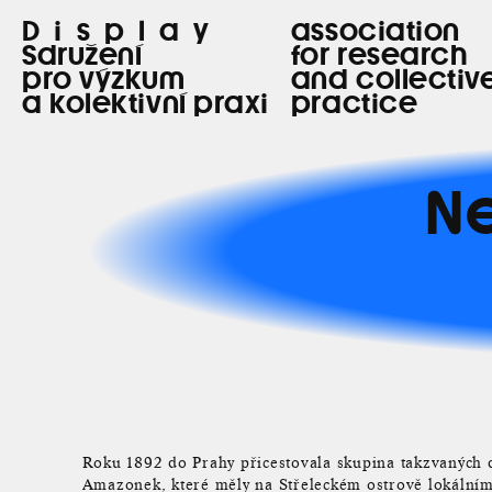
Display
association
Sdružení
for research
pro výzkum
and collectiv
a kolektivní praxi
practice
Ne
Roku 1892 do Prahy přicestovala skupina takzvaných 
Amazonek, které měly na Střeleckém ostrově lokální