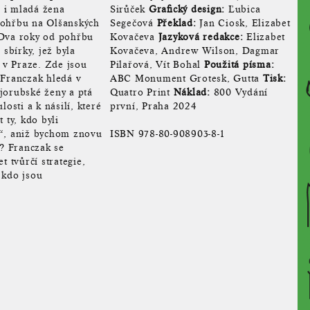
a i mladá žena
Sirůček
Grafický design:
Ľubica
pohřbu na Olšanských
Segečová
Překlad:
Jan Ciosk, Elizabet
 Dva roky od pohřbu
Kovačeva
Jazyková redakce:
Elizabet
 sbírky, jež byla
Kovačeva, Andrew Wilson, Dagmar
 v Praze. Zde jsou
Pilařová, Vít Bohal
Použitá písma:
 Franczak hledá v
ABC Monument Grotesk, Gutta
Tisk:
 jorubské ženy a ptá
Quatro Print
Náklad:
800 Vydání
osti a k násilí, které
první, Praha 2024
 ty, kdo byli
h“, aniž bychom znovu
ISBN 978-80-908903-8-1
z? Franczak se
 tvůrčí strategie,
 kdo jsou