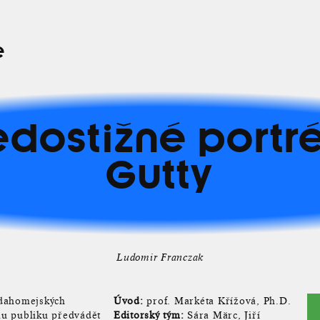
e
dostižné portr
Gutty
Ludomir Franczak
dahomejských
Úvod:
prof. Markéta Křížová, Ph.D.
mu publiku předvádět
Editorský tým:
Sára Märc, Jiří