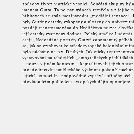
způsoby života v africké vesnici. Součástí skupiny byl
jménem Gutta. Ta po pár týdnech zemřela a z jejího 
hřbitovech se stala mezinárodní „mediální senzace“.
byly Guttiny ostatky vykopány a uloženy do univerzitní
později transformována do Hrdličkova muzea člověka
její ostatky vystaveny dodnes. Polský umělec Ludomir
eseji „Nedostižné portréty Gutty“ zapomenutý příběh
se, jak se vztahovat ke středoevropské koloniální minul
bylo pácháno na tzv. Druhých. Jak eticky reprezentovat
vystavováni na tehdejších „etnografických přehlídkác
– pouze v jiném kontextu – kapitalizovali jejich obra
prostřednictvím uměleckého výzkumu pokouší nacházet
jejichž pomocí lze zodpovědně vyprávět příběhy těch,
převládajícím pohledem evropských dějin opomíjeni.