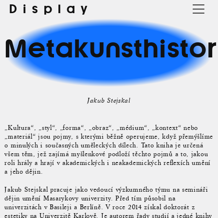
Display
Metakunsthistor
Jakub Stejskal
„Kultura“, „styl“, „forma“, „obraz“, „médium“, „kontext“ nebo
„materiál“ jsou pojmy, s kterými běžně operujeme, když přemýšlíme
o minulých i současných uměleckých dílech. Tato kniha je určená
všem těm, jež zajímá myšlenkové podloží těchto pojmů a to, jakou
roli hrály a hrají v akademických i neakademických reflexích umění
a jeho dějin.
Jakub Stejskal pracuje jako vedoucí výzkumného týmu na semináři
dějin umění Masarykovy univerzity. Před tím působil na
univerzitách v Basileji a Berlíně. V roce 2014 získal doktorát z
estetiky na Univerzitě Karlově. Je autorem řady studií a jedné knihy