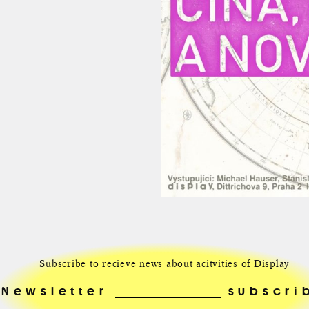
Subscribe to recieve news about acitvities of Display
Newsletter