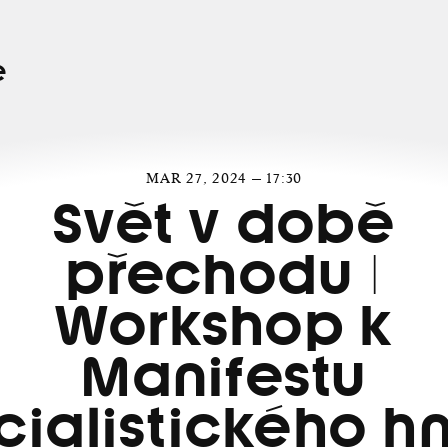
e
MAR 27, 2024 — 17:30
Svět v době
přechodu |
Workshop k
Manifestu
cialistického hn