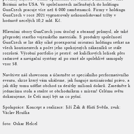
Británii nebo USA. Ve společnostech začleněných do holdingu
GunCzech pracuje více než 6 000 zaměstnanců. Firmy v holdingu
GunCzech v roce 2021 vygenerovaly nekonsolidované tržby v
hodnotě necelých 10,2 mld. Kč.
Hlavními obory GunCzech jsou útočný a obranný průmysl, ale také
přeprodej starého vojenského materiálu. S produkty společností
GunCzech se lze díky silné proexportní orientaci holdingu setkat na
všech kontinentech a počet jeho spokojených zákazníků se stále
rozrůstá. Výrobní portfolio je pestré: od kuličkových ložisek přes
radarové a navigační systémy až po staré ale spolehlivé samopaly
vzor 58.
Navštivte náš showroom a účastněte se speciálního performativního
eventu, skrze který vám ukážeme, jak funguje mezinárodní právo, a
jak díky tomu udělat obchod za desítky milionů dolarů. Zasedněte k
jednacímu stolu a staňte se obchodníkem s mírem! Celému světu
dokazujeme, že Češi mají být na co pyšní.
Spolupráce: Koncept a realizace: Jiří Žák & 8lidí Světla, zvuk:
Václav Hruška
foto: Oskar Helcel