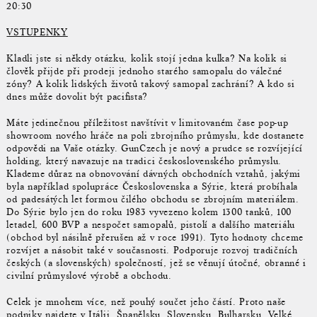
20:30
VSTUPENKY
Kladli jste si někdy otázku, kolik stojí jedna kulka? Na kolik si
člověk přijde při prodeji jednoho starého samopalu do válečné
zóny? A kolik lidských životů takový samopal zachrání? A kdo si
dnes může dovolit být pacifista?
Máte jedinečnou příležitost navštívit v limitovaném čase pop-up
showroom nového hráče na poli zbrojního průmyslu, kde dostanete
odpovědi na Vaše otázky. GunCzech je nový a prudce se rozvíjející
holding, který navazuje na tradici československého průmyslu.
Klademe důraz na obnovování dávných obchodních vztahů, jakými
byla například spolupráce Československa a Sýrie, která probíhala
od padesátých let formou čilého obchodu se zbrojním materiálem.
Do Sýrie bylo jen do roku 1983 vyvezeno kolem 1300 tanků, 100
letadel, 600 BVP a nespočet samopalů, pistolí a dalšího materiálu
(obchod byl násilně přerušen až v roce 1991). Tyto hodnoty chceme
rozvíjet a násobit také v současnosti. Podporuje rozvoj tradičních
českých (a slovenských) společností, jež se věnují útočné, obranné i
civilní průmyslové výrobě a obchodu.
Celek je mnohem více, než pouhý součet jeho částí. Proto naše
podniky najdete v Itálii, Španělsku, Slovensku, Bulharsku, Velké