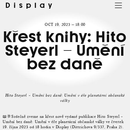
Display
OCT 19, 2023 — 18:00
Křest knihy: Hito
Steyerl – Umění
bez daně
Hito Steyerl – Umění bez daně: Umění v éře planetární občanské
války
📖🥂Srdečně zveme na křest nově vydané publikace Hito Steyerl –
Umění bez daně: Umění v éře planetární občanské války ve čtvrtek
19. října 2023 od 18 hodin v Display (Dittrichova 9/337, Praha 2).