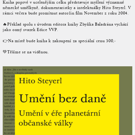
Kniha poprvé v ucelenějším celku představuje myšlení významné
německé umělkyně, dokumentaristky a intelektuálky Hito Steyerl. V
rámci večera bude promítnut autorčin film November z roku 2004.
🔥Překlad spolu s úvodem editora knihy Zbyňka Baladrána vychází
jako osmý svazek Edice VVP.
👉Na místě bude kniha k zakoupení za speciální cenu 300,-
💚Těšíme se na viděnou.