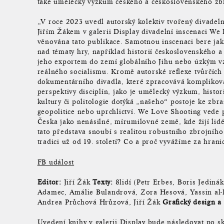
také umělecký výzkum českého a československého zb
„V roce 2023 uvedl autorský kolektiv tvořený divadel
Jiřím Žákem v galerii Display divadelní inscenaci We 
věnována tato publikace. Samotnou inscenaci bere jak
nad tématy hry, například historií československého 
jeho exportem do zemí globálního Jihu nebo úzkým vz
reálného socialismu. Kromě autorské reflexe tvůrčích s
dokumentárního divadla, které zpracovává komplikova
perspektivy disciplín, jako je umělecký výzkum, histori
kultury či politologie dotýká „našeho“ postoje ke zbran
geopolitice nebo uprchlictví. We Love Shooting vede 
Česka jako nenásilné, mírumilovné země, kde žijí lidé
tato představa snoubí s realitou robustního zbrojníh
tradici už od 19. století? Co a proč vyvážíme za hrani
FB událost
Editor:
Jiří Žák
Texty:
8lidí (Petr Erbes, Boris Jediná
Adamec, Amálie Bulandrová, Zora Hesová, Yassin al-
Andrea Průchová Hrůzová, Jiří Žák
Grafický design a
Uvedení knihy v galerii Display bude následovat po s