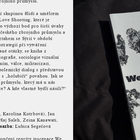
rojního průmyslu.
ní skupinou 8lidí a umělcem
Love Shooting, které je
o výchozí bod pro širší úvahy
a českého zbrojního průmyslu a
tahem se Sýrií v období
trategií při vytváření
né otázky, se kniha z
ografie, sociologie vizuální
ím, válce, militarizaci,
polemický dialog s představou
 s „holubičí“ povahou. Jak se
o průmyslu, který má u nás
ce? A kde vlastně bydlí násilí?“
k, Karolína Kotrbová), Jan
Haj Saleh, Zeina Kanawati,
 sazba:
Ľubica Segečová
končení reprízy inscenace We