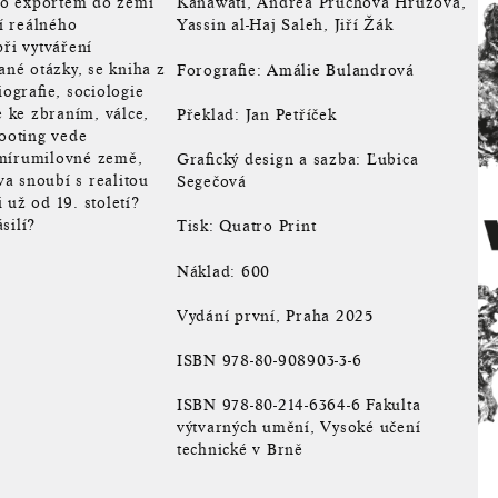
ho exportem do zemí
Kanawati, Andrea Průchová Hrůzová,
í reálného
Yassin al-Haj Saleh, Jiří Žák
při vytváření
né otázky, se kniha z
Forografie: Amálie Bulandrová
iografie, sociologie
e ke zbraním, válce,
Překlad: Jan Petříček
hooting vede
 mírumilovné země,
Grafický design a sazba: Ľubica
va snoubí s realitou
Segečová
 už od 19. století?
silí?
Tisk: Quatro Print
Náklad: 600
Vydání první, Praha 2025
ISBN 978-80-908903-3-6
ISBN 978-80-214-6364-6 Fakulta
výtvarných umění, Vysoké učení
technické v Brně