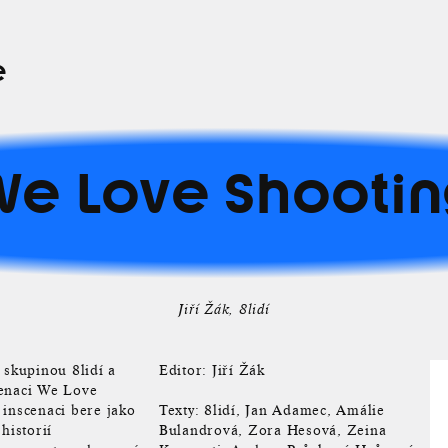
e
We Love Shootin
Jiří Žák
8lidí
 skupinou 8lidí a
Editor: Jiří Žák
cenaci We Love
 inscenaci bere jako
Texty: 8lidí, Jan Adamec, Amálie
historií
Bulandrová, Zora Hesová, Zeina