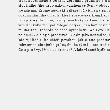
československého a českého zbrojního průmyslu a je
globálního Jihu nebo úzkým vztahem se Sýrií v obdob
socialismu. Kromě autorské reflexe tvůrčích strategií 
dokumentárního divadla, které zpracovává komplikova
perspektivy disciplín, jako je umělecký výzkum, histor
vizuální kultury či politologie dotýká „našeho“ postoj
militarizaci, geopolitice nebo uprchlictví. We Love S
polemický dialog s představou Česka jako nenásilné,
kde žijí lidé s „holubičí“ povahou. Jak se tato předsta
robustního zbrojního průmyslu, který má u nás tradici
Co a proč vyvážíme za hranice? A kde vlastně bydlí ná